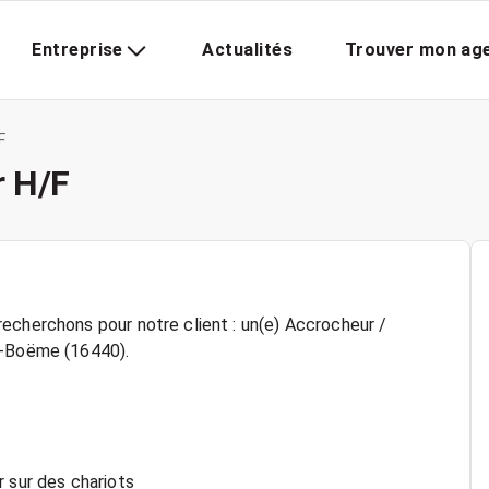
Entreprise
Actualités
Trouver mon ag
F
r H/F
echerchons pour notre client : un(e) Accrocheur /
r-Boëme (16440).
r sur des chariots