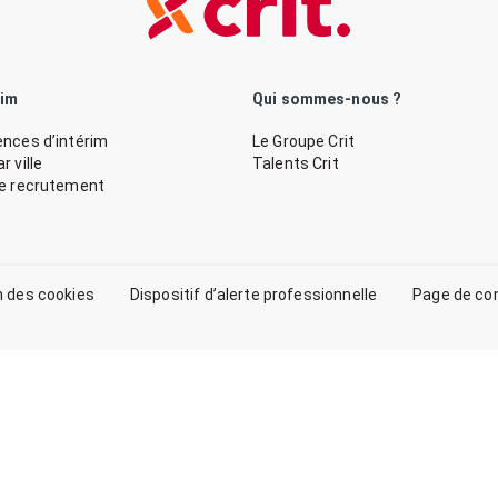
rim
Qui sommes-nous ?
nces d’intérim
Le Groupe Crit
 ville
Talents Crit
de recrutement
n des cookies
Dispositif d’alerte professionnelle
Page de co