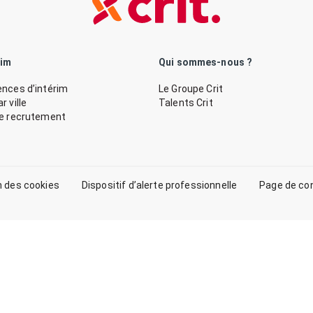
rim
Qui sommes-nous ?
nces d’intérim
Le Groupe Crit
 ville
Talents Crit
de recrutement
n des cookies
Dispositif d’alerte professionnelle
Page de co