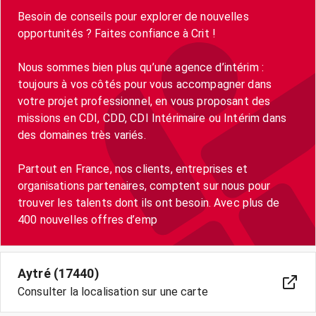
Besoin de conseils pour explorer de nouvelles
opportunités ? Faites confiance à Crit !
Nous sommes bien plus qu’une agence d’intérim :
toujours à vos côtés pour vous accompagner dans
votre projet professionnel, en vous proposant des
missions en CDI, CDD, CDI Intérimaire ou Intérim dans
des domaines très variés.
Partout en France, nos clients, entreprises et
organisations partenaires, comptent sur nous pour
trouver les talents dont ils ont besoin. Avec plus de
400 nouvelles offres d’emp
Aytré (17440)
Consulter la localisation sur une carte