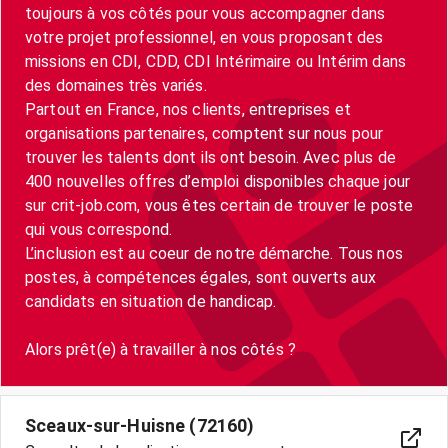
toujours à vos côtés pour vous accompagner dans
votre projet professionnel, en vous proposant des
missions en CDI, CDD, CDI Intérimaire ou Intérim dans
des domaines très variés.
Partout en France, nos clients, entreprises et
organisations partenaires, comptent sur nous pour
trouver les talents dont ils ont besoin. Avec plus de
400 nouvelles offres d’emploi disponibles chaque jour
sur crit-job.com, vous êtes certain de trouver le poste
qui vous correspond.
L’inclusion est au coeur de notre démarche. Tous nos
postes, à compétences égales, sont ouverts aux
candidats en situation de handicap.
Sceaux-sur-Huisne (72160)