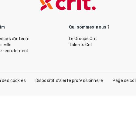
rim
Qui sommes-nous ?
nces d’intérim
Le Groupe Crit
 ville
Talents Crit
de recrutement
n des cookies
Dispositif d’alerte professionnelle
Page de co