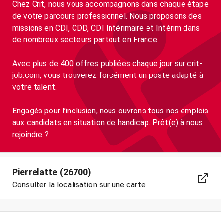
Chez Crit, nous vous accompagnons dans chaque étape
de votre parcours professionnel. Nous proposons des
missions en CDI, CDD, CDI Intérimaire et Intérim dans
de nombreux secteurs partout en France.
Avec plus de 400 offres publiées chaque jour sur crit-
job.com, vous trouverez forcément un poste adapté à
votre talent.
Engagés pour l’inclusion, nous ouvrons tous nos emplois
aux candidats en situation de handicap. Prêt(e) à nous
Pierrelatte (26700)
Consulter la localisation sur une carte