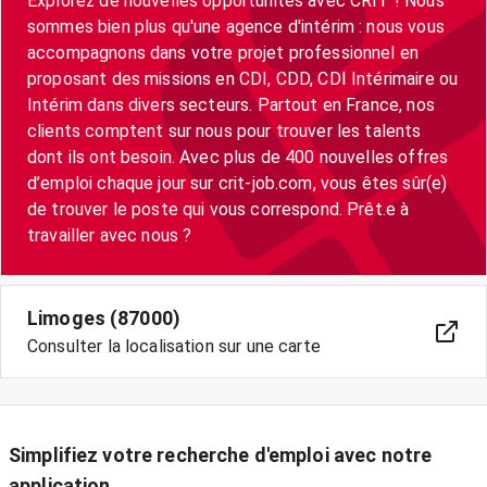
Explorez de nouvelles opportunités avec CRIT ! Nous
sommes bien plus qu'une agence d'intérim : nous vous
accompagnons dans votre projet professionnel en
proposant des missions en CDI, CDD, CDI Intérimaire ou
Intérim dans divers secteurs. Partout en France, nos
clients comptent sur nous pour trouver les talents
dont ils ont besoin. Avec plus de 400 nouvelles offres
d’emploi chaque jour sur crit-job.com, vous êtes sûr(e)
de trouver le poste qui vous correspond. Prêt.e à
Limoges (87000)
Consulter la localisation sur une carte
Simplifiez votre recherche d'emploi avec notre
application