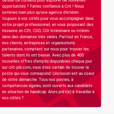
Besoin de conseils pour explorer de nouvelles
opportunités ? Faites confiance à Crit ! Nous
sommes bien plus qu’une agence d’intérim :
toujours à vos côtés pour vous accompagner dans
votre projet professionnel, en vous proposant des
missions en CDI, CDD, CDI Intérimaire ou Intérim
dans des domaines très variés. Partout en France,
nos clients, entreprises et organisations
partenaires, comptent sur nous pour trouver les
talents dont ils ont besoin. Avec plus de 400
nouvelles offres d’emploi disponibles chaque jour
sur crit-job.com, vous êtes certain de trouver le
poste qui vous correspond. L’inclusion est au coeur
de notre démarche. Tous nos postes, à
compétences égales, sont ouverts aux candidats
en situation de handicap. Alors prêt(e) à travailler à
nos côtés ?