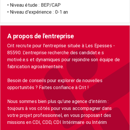
• Niveau étude : BEP/CAP
• Niveau d'expérience : 0-1 an
A propos de l'entreprise
Crit recrute pour l'entreprise située à Les Epesses -
85590. L'entreprise recherche des candidat.e.s
motivé.e.s et dynamiques pour rejoindre son équipe de
fabrication agroalimentaire.
Besoin de conseils pour explorer de nouvelles
opportunités ? Faites confiance à Crit !
Nous sommes bien plus qu’une agence d’intérim :
toujours à vos côtés pour vous accompagner dans
votre projet professionnel, en vous proposant des
missions en CDI, CDD, CDI Intérimaire ou Intérim