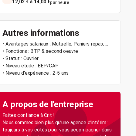
12,02 € à 14,00 €
par heure
Autres informations
• Avantages salariaux : Mutuelle, Paniers repas, ...
• Fonctions : BTP & second oeuvre
• Statut : Ouvrier
• Niveau étude : BEP/CAP
• Niveau d'expérience : 2-5 ans
A propos de l'entreprise
Faites confiance à Crit !
Nous sommes bien plus qu’une agence d’intérim :
toujours à vos côtés pour vous accompagner dans