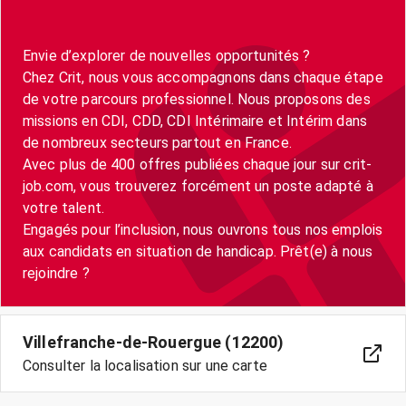
Envie d’explorer de nouvelles opportunités ?
Chez Crit, nous vous accompagnons dans chaque étape
de votre parcours professionnel. Nous proposons des
missions en CDI, CDD, CDI Intérimaire et Intérim dans
de nombreux secteurs partout en France.
Avec plus de 400 offres publiées chaque jour sur crit-
job.com, vous trouverez forcément un poste adapté à
votre talent.
Engagés pour l’inclusion, nous ouvrons tous nos emplois
aux candidats en situation de handicap. Prêt(e) à nous
Villefranche-de-Rouergue (12200)
Consulter la localisation sur une carte