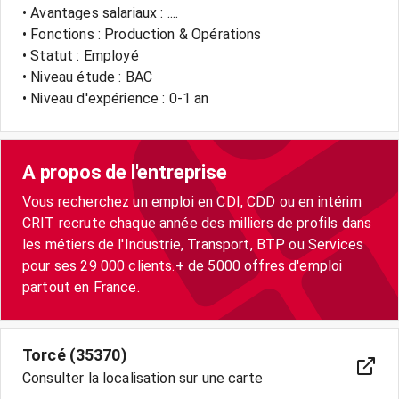
• Avantages salariaux : ....
• Fonctions : Production & Opérations
• Statut : Employé
• Niveau étude : BAC
• Niveau d'expérience : 0-1 an
A propos de l'entreprise
Vous recherchez un emploi en CDI, CDD ou en intérim
CRIT recrute chaque année des milliers de profils dans
les métiers de l'Industrie, Transport, BTP ou Services
pour ses 29 000 clients.+ de 5000 offres d'emploi
partout en France.
Torcé (35370)
Consulter la localisation sur une carte