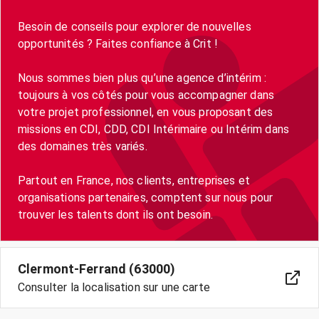
Besoin de conseils pour explorer de nouvelles
opportunités ? Faites confiance à Crit !
Nous sommes bien plus qu’une agence d’intérim :
toujours à vos côtés pour vous accompagner dans
votre projet professionnel, en vous proposant des
missions en CDI, CDD, CDI Intérimaire ou Intérim dans
des domaines très variés.
Partout en France, nos clients, entreprises et
organisations partenaires, comptent sur nous pour
trouver les talents dont ils ont besoin.
Clermont-Ferrand (63000)
Consulter la localisation sur une carte