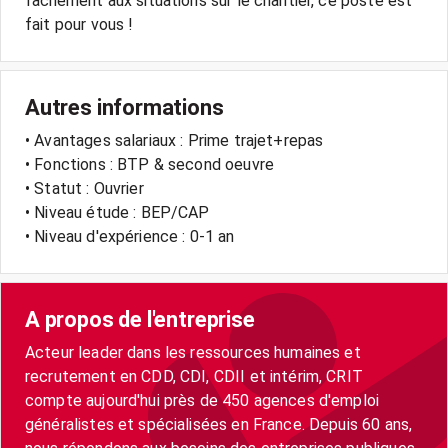
facilement aux situations sur le chantier, ce poste est
fait pour vous !
Autres informations
• Avantages salariaux : Prime trajet+repas
• Fonctions : BTP & second oeuvre
• Statut : Ouvrier
• Niveau étude : BEP/CAP
• Niveau d'expérience : 0-1 an
A propos de l'entreprise
Acteur leader dans les ressources humaines et
recrutement en CDD, CDI, CDII et intérim, CRIT
compte aujourd'hui près de 450 agences d'emploi
généralistes et spécialisées en France. Depuis 60 ans,