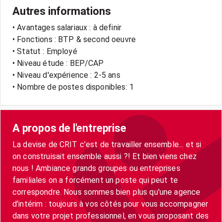
Autres informations
• Avantages salariaux : à definir
• Fonctions : BTP & second oeuvre
• Statut : Employé
• Niveau étude : BEP/CAP
• Niveau d'expérience : 2-5 ans
• Nombre de postes disponibles: 1
A propos de l'entreprise
La devise de CRIT c’est de travailler ensemble... et si
on construisait ensemble aussi ?! Et bien viens chez
nous ! Ambiance grands groupes ou entreprises
familiales on a forcément un poste qui peut te
correspondre. Nous sommes bien plus qu'une agence
d'intérim : toujours à vos côtés pour vous accompagner
dans votre projet professionnel, en vous proposant des