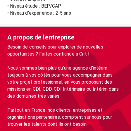
• Niveau étude : BEP/CAP
• Niveau d'expérience : 2-5 ans
A propos de l'entreprise
Besoin de conseils pour explorer de nouvelles
opportunités ? Faites confiance à Crit !
Nous sommes bien plus qu’une agence d’intérim :
toujours à vos côtés pour vous accompagner dans
votre projet professionnel, en vous proposant des
missions en CDI, CDD, CDI Intérimaire ou Intérim dans
des domaines très variés.
Partout en France, nos clients, entreprises et
organisations partenaires, comptent sur nous pour
trouver les talents dont ils ont besoin.