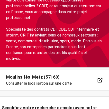
vente ou explorer de nouvelles opportunités
professionnelles ? CRIT, acteur majeur du recrutement
en France, vous accompagne dans votre projet
professionnel.
Spécialiste des contrats CDI, CDD, CDI Intérimaire et
Intérim, CRIT intervient dans de nombreux secteurs :
vente, commerce, distribution, sport, mode. Partout en
France, nos entreprises partenaires nous font
confiance pour recruter des profils qualifiés et
motivés.
Moulins-lès-Metz (57160)
Consulter la localisation sur une carte
Simplifiez votre recherche d'emploi avec notre