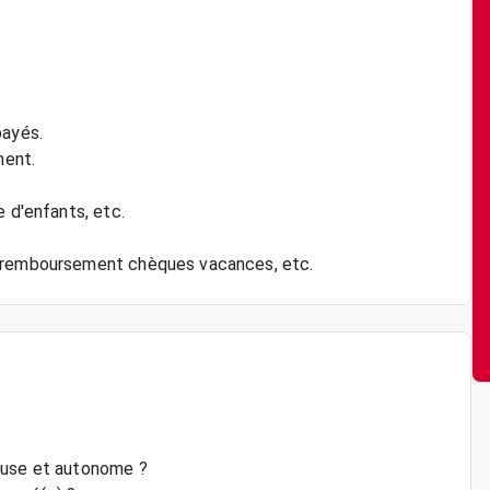
payés.
ment.
e d'enfants, etc.
euse et autonome ?