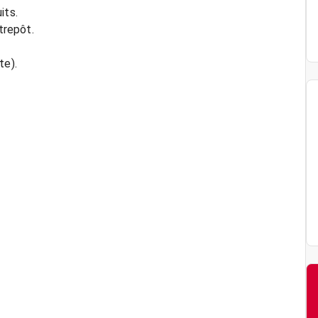
its.
trepôt.
te).