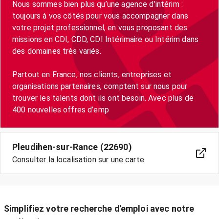
Nous sommes bien plus qu’une agence d’intérim :
toujours à vos côtés pour vous accompagner dans
votre projet professionnel, en vous proposant des
missions en CDI, CDD, CDI Intérimaire ou Intérim dans
des domaines très variés.
Partout en France, nos clients, entreprises et
organisations partenaires, comptent sur nous pour
trouver les talents dont ils ont besoin. Avec plus de
400 nouvelles offres d’emp
Pleudihen-sur-Rance (22690)
Consulter la localisation sur une carte
Simplifiez votre recherche d'emploi avec notre