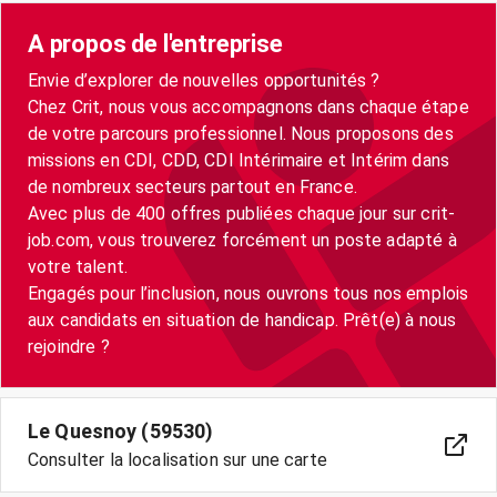
A propos de l'entreprise
Envie d’explorer de nouvelles opportunités ?
Chez Crit, nous vous accompagnons dans chaque étape
de votre parcours professionnel. Nous proposons des
missions en CDI, CDD, CDI Intérimaire et Intérim dans
de nombreux secteurs partout en France.
Avec plus de 400 offres publiées chaque jour sur crit-
job.com, vous trouverez forcément un poste adapté à
votre talent.
Engagés pour l’inclusion, nous ouvrons tous nos emplois
aux candidats en situation de handicap. Prêt(e) à nous
rejoindre ?
Le Quesnoy (59530)
Consulter la localisation sur une carte