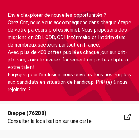
Envie d’explorer de nouvelles opportunités ?
Chez Crit, nous vous accompagnons dans chaque étape
de votre parcours professionnel. Nous proposons des
missions en CDI, CDD, CDI Intérimaire et Intérim dans
de nombreux secteurs partout en France.
Avec plus de 400 offres publiées chaque jour sur crit-
job.com, vous trouverez forcément un poste adapté à
votre talent.
Engagés pour l’inclusion, nous ouvrons tous nos emplois
aux candidats en situation de handicap. Prêt(e) à nous
Dieppe (76200)
Consulter la localisation sur une carte