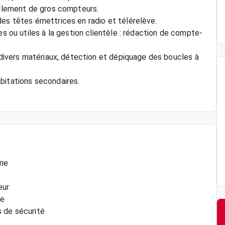
vellement de gros compteurs.
des têtes émettrices en radio et télérelève.
es ou utiles à la gestion clientèle : rédaction de compte-
r divers matériaux, détection et dépiquage des boucles à
bitations secondaires.
rie
eur
me
s de sécurité