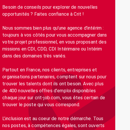
Besoin de conseils pour explorer de nouvelles
opportunités ? Faites confiance à Crit !
Nous sommes bien plus qu’une agence d’intérim :
toujours à vos côtés pour vous accompagner dans
votre projet professionnel, en vous proposant des
missions en CDI, CDD, CDI Intérimaire ou Intérim
dans des domaines très variés.
Partout en France, nos clients, entreprises et
organisations partenaires, comptent sur nous pour
trouver les talents dont ils ont besoin. Avec plus
de 400 nouvelles offres d’emploi disponibles
chaque jour sur crit-job.com, vous êtes certain de
trouver le poste qui vous correspond.
L’inclusion est au coeur de notre démarche. Tous
nos postes, à compétences égales, sont ouverts