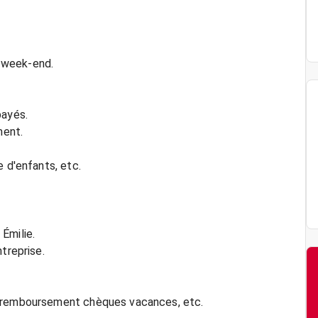
e week-end.
payés.
ment.
e d'enfants, etc.
Émilie.
treprise.