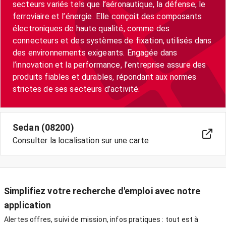
secteurs variés tels que l’aéronautique, la défense, le
ferroviaire et l’énergie. Elle conçoit des composants
électroniques de haute qualité, comme des
connecteurs et des systèmes de fixation, utilisés dans
des environnements exigeants. Engagée dans
l’innovation et la performance, l’entreprise assure des
produits fiables et durables, répondant aux normes
strictes de ses secteurs d’activité.
Sedan (08200)
Consulter la localisation sur une carte
Simplifiez votre recherche d'emploi avec notre
application
Alertes offres, suivi de mission, infos pratiques : tout est à