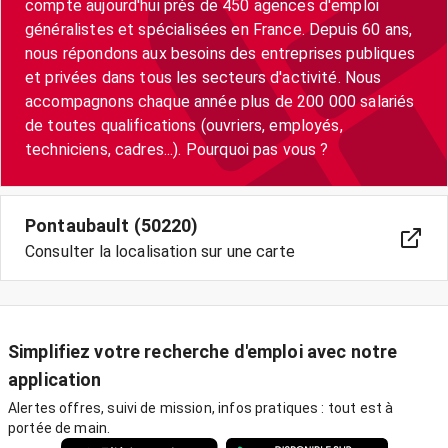
compte aujourd'hui près de 450 agences d'emploi
généralistes et spécialisées en France. Depuis 60 ans,
nous répondons aux besoins des entreprises publiques
et privées dans tous les secteurs d'activité. Nous
accompagnons chaque année plus de 200 000 salariés
de toutes qualifications (ouvriers, employés,
techniciens, cadres...). Pourquoi pas vous ?
Pontaubault (50220)
Consulter la localisation sur une carte
Simplifiez votre recherche d'emploi avec notre
application
Alertes offres, suivi de mission, infos pratiques : tout est à
portée de main.