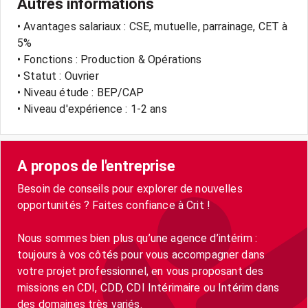
Autres informations
• Avantages salariaux : CSE, mutuelle, parrainage, CET à
5%
• Fonctions : Production & Opérations
• Statut : Ouvrier
• Niveau étude : BEP/CAP
• Niveau d'expérience : 1-2 ans
A propos de l'entreprise
Besoin de conseils pour explorer de nouvelles
opportunités ? Faites confiance à Crit !
Nous sommes bien plus qu’une agence d’intérim :
toujours à vos côtés pour vous accompagner dans
votre projet professionnel, en vous proposant des
missions en CDI, CDD, CDI Intérimaire ou Intérim dans
des domaines très variés.