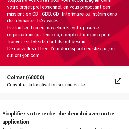
toujours à vos côtés pour vous accompagner dans
votre projet professionnel, en vous proposant des
missions en CDI, CDD, CDI Intérimaire ou Intérim dans
des domaines très variés.
Partout en France, nos clients, entreprises et
organisations partenaires, comptent sur nous pour
trouver les talents dont ils ont besoin.
De nouvelles offres d’emploi disponibles chaque jour
sur crit-job.com.
Colmar (68000)
Consulter la localisation sur une carte
Simplifiez votre recherche d'emploi avec notre
application