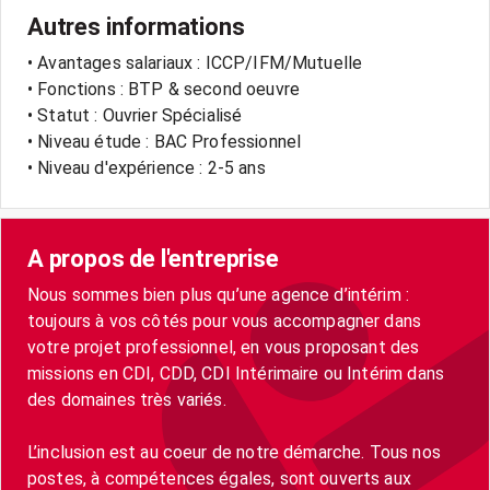
Autres informations
• Avantages salariaux : ICCP/IFM/Mutuelle
• Fonctions : BTP & second oeuvre
• Statut : Ouvrier Spécialisé
• Niveau étude : BAC Professionnel
• Niveau d'expérience : 2-5 ans
A propos de l'entreprise
Nous sommes bien plus qu’une agence d’intérim :
toujours à vos côtés pour vous accompagner dans
votre projet professionnel, en vous proposant des
missions en CDI, CDD, CDI Intérimaire ou Intérim dans
des domaines très variés.
L’inclusion est au coeur de notre démarche. Tous nos
postes, à compétences égales, sont ouverts aux