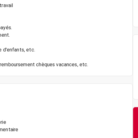
ravail
payés.
ment.
e d'enfants, etc.
rie
imentaire