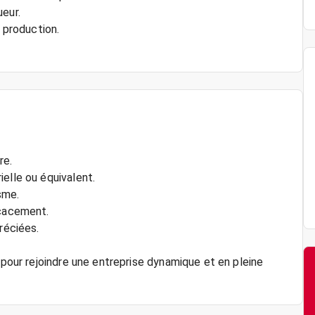
eur.
e production.
re.
elle ou équivalent.
sme.
icacement.
réciées.
 pour rejoindre une entreprise dynamique et en pleine