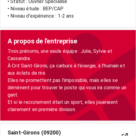
• Statut : Ouvrier Spécialisé
• Niveau étude : BEP/CAP
• Niveau d'expérience : 1-2 ans
A propos de l'entreprise
Trois prénoms, une seule équipe : Julie, Sylvie et
Cassandra.
À Crit Saint-Girons, ça carbure à l’énergie, à l’humain et
aux éclats de rire.
Elles ne promettent pas l’impossible, mais elles se
démènent pour trouver le poste qui vous ira comme un
gant.
Et si le recrutement était un sport, elles joueraient
clairement en première division.
Saint-Girons (09200)