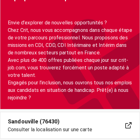
Envie d’explorer de nouvelles opportunités ?
Chez Crit, nous vous accompagnons dans chaque étape
de votre parcours professionnel. Nous proposons des
missions en CDI, CDD, CDI Intérimaire et Intérim dans
de nombreux secteurs partout en France.
Avec plus de 400 offres publiées chaque jour sur crit-
job.com, vous trouverez forcément un poste adapté à
votre talent.
Engagés pour l’inclusion, nous ouvrons tous nos emplois
aux candidats en situation de handicap. Prêt(e) à nous
Sandouville (76430)
Consulter la localisation sur une carte