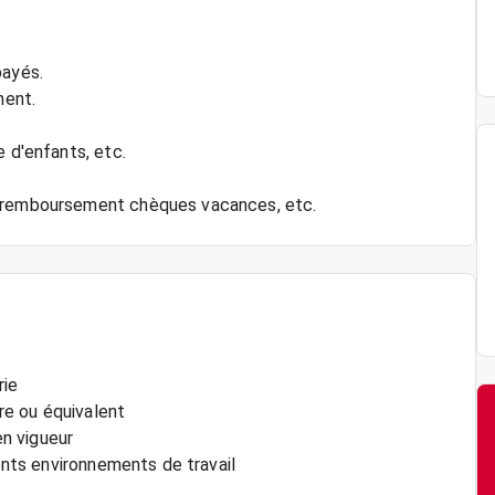
payés.
ment.
e d'enfants, etc.
rie
ire ou équivalent
n vigueur
rents environnements de travail