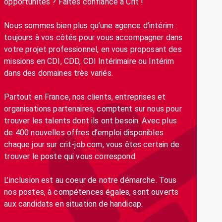
opportunités ? Faites confiance à Crit !
Nous sommes bien plus qu’une agence d’intérim :
toujours à vos côtés pour vous accompagner dans
votre projet professionnel, en vous proposant des
missions en CDI, CDD, CDI Intérimaire ou Intérim
dans des domaines très variés.
Partout en France, nos clients, entreprises et
organisations partenaires, comptent sur nous pour
trouver les talents dont ils ont besoin. Avec plus
de 400 nouvelles offres d’emploi disponibles
chaque jour sur crit-job.com, vous êtes certain de
trouver le poste qui vous correspond.
L’inclusion est au coeur de notre démarche. Tous
nos postes, à compétences égales, sont ouverts
aux candidats en situation de handicap.