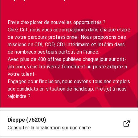
Envie d’explorer de nouvelles opportunités ?
Chez Crit, nous vous accompagnons dans chaque étape
de votre parcours professionnel. Nous proposons des
missions en CDI, CDD, CDI Intérimaire et Intérim dans
de nombreux secteurs partout en France.
Avec plus de 400 offres publiées chaque jour sur crit-
job.com, vous trouverez forcément un poste adapté à
votre talent.
Engagés pour l’inclusion, nous ouvrons tous nos emplois
aux candidats en situation de handicap. Prêt(e) à nous
Dieppe (76200)
Consulter la localisation sur une carte