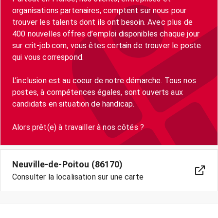
organisations partenaires, comptent sur nous pour
trouver les talents dont ils ont besoin. Avec plus de
400 nouvelles offres d’emploi disponibles chaque jour
sur crit-job.com, vous êtes certain de trouver le poste
qui vous correspond.
L’inclusion est au coeur de notre démarche. Tous nos
postes, à compétences égales, sont ouverts aux
candidats en situation de handicap.
Neuville-de-Poitou (86170)
Consulter la localisation sur une carte