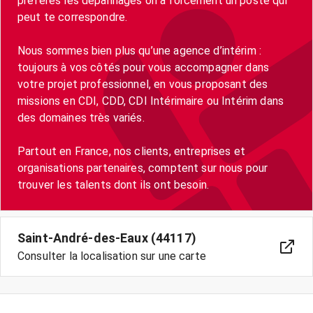
préfères les dépannages on a forcément un poste qui
peut te correspondre.
Nous sommes bien plus qu’une agence d’intérim :
toujours à vos côtés pour vous accompagner dans
votre projet professionnel, en vous proposant des
missions en CDI, CDD, CDI Intérimaire ou Intérim dans
des domaines très variés.
Partout en France, nos clients, entreprises et
organisations partenaires, comptent sur nous pour
trouver les talents dont ils ont besoin.
Saint-André-des-Eaux (44117)
Consulter la localisation sur une carte