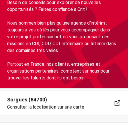
Besoin de conseils pour explorer de nouvelles
opportunités ? Faites confiance à Crit !
Nous sommes bien plus qu’une agence d’intérim :
toujours à vos côtés pour vous accompagner dans
votre projet professionnel, en vous proposant des
missions en CDI, CDD, CDI Intérimaire ou Intérim dans
des domaines très variés.
Partout en France, nos clients, entreprises et
organisations partenaires, comptent sur nous pour
trouver les talents dont ils ont besoin.
Sorgues (84700)
Consulter la localisation sur une carte