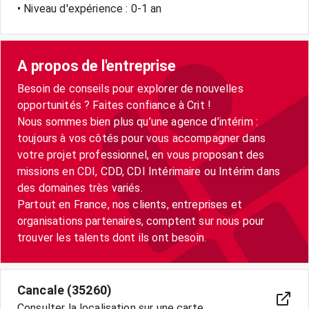
• Niveau d'expérience : 0-1 an
A propos de l'entreprise
Besoin de conseils pour explorer de nouvelles
opportunités ? Faites confiance à Crit !
Nous sommes bien plus qu’une agence d’intérim :
toujours à vos côtés pour vous accompagner dans
votre projet professionnel, en vous proposant des
missions en CDI, CDD, CDI Intérimaire ou Intérim dans
des domaines très variés.
Partout en France, nos clients, entreprises et
organisations partenaires, comptent sur nous pour
trouver les talents dont ils ont besoin.
Cancale (35260)
Consulter la localisation sur une carte