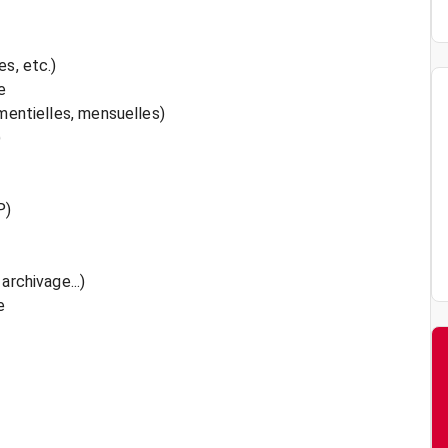
s, etc.)
e
ementielles, mensuelles)
)
P)
archivage...)
e