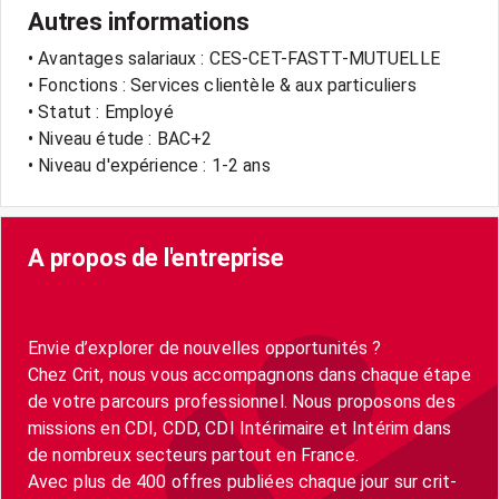
Autres informations
• Avantages salariaux : CES-CET-FASTT-MUTUELLE
• Fonctions : Services clientèle & aux particuliers
• Statut : Employé
• Niveau étude : BAC+2
• Niveau d'expérience : 1-2 ans
A propos de l'entreprise
Envie d’explorer de nouvelles opportunités ?
Chez Crit, nous vous accompagnons dans chaque étape
de votre parcours professionnel. Nous proposons des
missions en CDI, CDD, CDI Intérimaire et Intérim dans
de nombreux secteurs partout en France.
Avec plus de 400 offres publiées chaque jour sur crit-