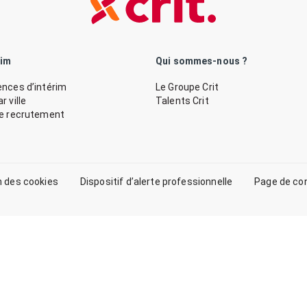
rim
Qui sommes-nous ?
nces d’intérim
Le Groupe Crit
 ville
Talents Crit
de recrutement
n des cookies
Dispositif d’alerte professionnelle
Page de co