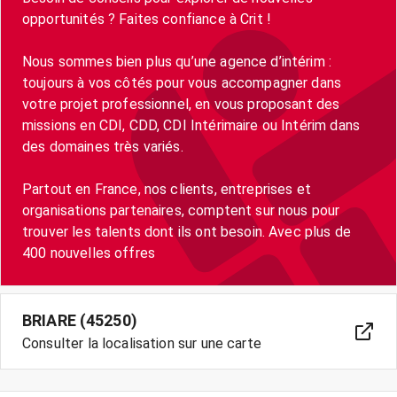
opportunités ? Faites confiance à Crit !
Nous sommes bien plus qu’une agence d’intérim :
toujours à vos côtés pour vous accompagner dans
votre projet professionnel, en vous proposant des
missions en CDI, CDD, CDI Intérimaire ou Intérim dans
des domaines très variés.
Partout en France, nos clients, entreprises et
organisations partenaires, comptent sur nous pour
trouver les talents dont ils ont besoin. Avec plus de
400 nouvelles offres
BRIARE (45250)
Consulter la localisation sur une carte