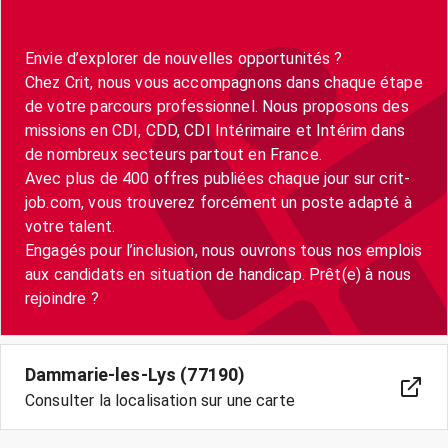
Envie d’explorer de nouvelles opportunités ?
Chez Crit, nous vous accompagnons dans chaque étape
de votre parcours professionnel. Nous proposons des
missions en CDI, CDD, CDI Intérimaire et Intérim dans
de nombreux secteurs partout en France.
Avec plus de 400 offres publiées chaque jour sur crit-
job.com, vous trouverez forcément un poste adapté à
votre talent.
Engagés pour l’inclusion, nous ouvrons tous nos emplois
aux candidats en situation de handicap. Prêt(e) à nous
Dammarie-les-Lys (77190)
Consulter la localisation sur une carte