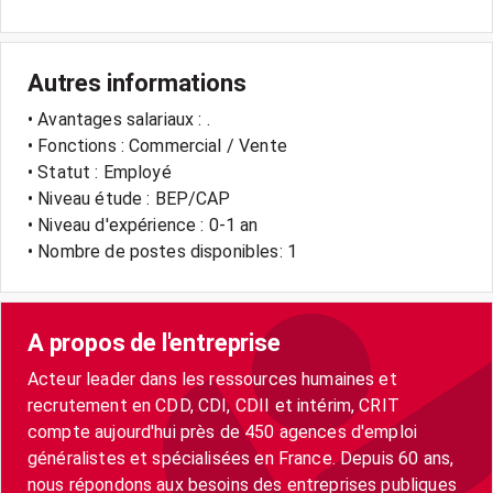
Autres informations
• Avantages salariaux : .
• Fonctions : Commercial / Vente
• Statut : Employé
• Niveau étude : BEP/CAP
• Niveau d'expérience : 0-1 an
• Nombre de postes disponibles: 1
A propos de l'entreprise
Acteur leader dans les ressources humaines et
recrutement en CDD, CDI, CDII et intérim, CRIT
compte aujourd'hui près de 450 agences d'emploi
généralistes et spécialisées en France. Depuis 60 ans,
nous répondons aux besoins des entreprises publiques