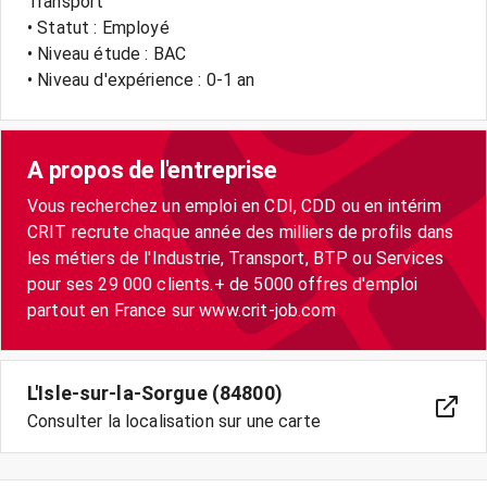
Transport
• Statut : Employé
• Niveau étude : BAC
• Niveau d'expérience : 0-1 an
A propos de l'entreprise
Vous recherchez un emploi en CDI, CDD ou en intérim
CRIT recrute chaque année des milliers de profils dans
les métiers de l'Industrie, Transport, BTP ou Services
pour ses 29 000 clients.+ de 5000 offres d'emploi
partout en France sur www.crit-job.com
L'Isle-sur-la-Sorgue (84800)
Consulter la localisation sur une carte