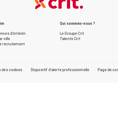
rim
Qui sommes-nous ?
nces d’intérim
Le Groupe Crit
 ville
Talents Crit
de recrutement
n des cookies
Dispositif d’alerte professionnelle
Page de co