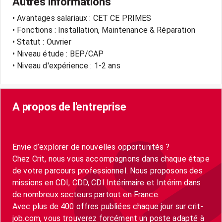
Autres informations
• Avantages salariaux : CET CE PRIMES
• Fonctions : Installation, Maintenance & Réparation
• Statut : Ouvrier
• Niveau étude : BEP/CAP
• Niveau d'expérience : 1-2 ans
A propos de l'entreprise
Envie d’explorer de nouvelles opportunités ?
Chez Crit, nous vous accompagnons dans chaque étape
de votre parcours professionnel. Nous proposons des
missions en CDI, CDD, CDI Intérimaire et Intérim dans
de nombreux secteurs partout en France.
Avec plus de 400 offres publiées chaque jour sur crit-
job.com, vous trouverez forcément un poste adapté à