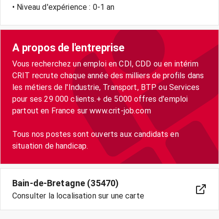
• Niveau d'expérience : 0-1 an
A propos de l'entreprise
Vous recherchez un emploi en CDI, CDD ou en intérim
CRIT recrute chaque année des milliers de profils dans
les métiers de l'Industrie, Transport, BTP ou Services
pour ses 29 000 clients.+ de 5000 offres d'emploi
partout en France sur www.crit-job.com
Tous nos postes sont ouverts aux candidats en
situation de handicap.
Bain-de-Bretagne (35470)
Consulter la localisation sur une carte